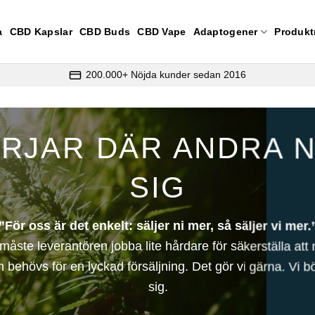
a
CBD Kapslar
CBD Buds
CBD Vape
Adaptogener
Produkt
200.000+ Nöjda kunder sedan 2016
ÖRJAR DÄR ANDRA 
SIG
”För oss är det enkelt: säljer ni mer, så säljer vi mer.
åste leverantören jobba lite hårdare för säkerställa att 
 behövs för en lyckad försäljning. Det gör vi gärna. Vi b
sig.