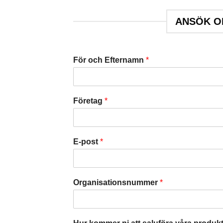
ANSÖK OM
För och Efternamn
*
F
ö
Företag
*
r
s
t
E-post
*
Organisationsnummer
*