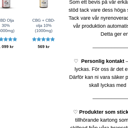
Som ett bevis på vår erkän
+
stöd tack vare dess höga 
Tack vare vår nyrenovera
BD Olja
CBG + CBD-
vår produktion automatiskt
30%
olja 10%
3000mg)
(1000mg)
Detta ger e
tygsatt
5
Betygsatt
5
1 099
kr
569
kr
───────────
 5
av 5
♡
Personlig kontakt
–
lyckas. För oss är det en
Därför kan ni vara säker på
skall lyckas med 
───────────
♡
Produkter som stic
tillhörande kartong som 