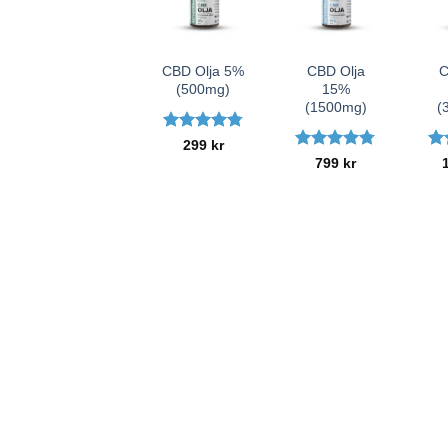
+
+
+
CBD Olja 5%
CBD Olja
C
(500mg)
15%
(1500mg)
(
Betygsatt
299
kr
4.77
av 5
Betygsatt
Be
799
kr
4.74
av 5
av