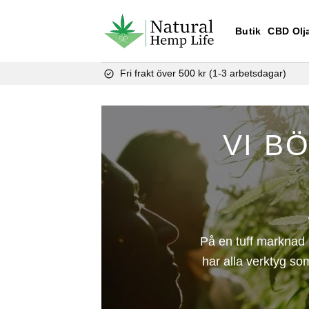
Skip
to
Butik
CBD Olj
content
Fri frakt över 500 kr (1-3 arbetsdagar)
VI B
På en tuff marknad m
har alla verktyg som