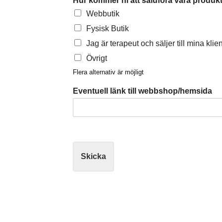
Hur kommer ni att saluföra våra produk
Webbutik
Fysisk Butik
Jag är terapeut och säljer till mina klie
Övrigt
Flera alternativ är möjligt
Eventuell länk till webbshop/hemsida
Skicka