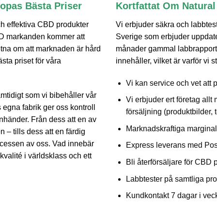
ropas Bästa Priser
Kortfattat Om Natura
och effektiva CBD produkter
Vi erbjuder säkra och labbtest
CBD markanden kommer att
Sverige som erbjuder uppdate
etna om att marknaden är hård
månader gammal labbrapport 
sta priset för våra
innehåller, vilket är varför vi
Vi kan service och vet att p
mtidigt som vi bibehåller vår
Vi erbjuder ert företag allt
 egna fabrik ger oss kontroll
försäljning (produktbilder, 
nhänder. Från dess att en av
Marknadskraftiga marginal
 – tills dess att en färdig
processen av oss. Vad innebär
Express leverans med PostN
valité i världsklass och ett
Bli återförsäljare för CBD 
Labbtester på samtliga pro
Kundkontakt 7 dagar i veck