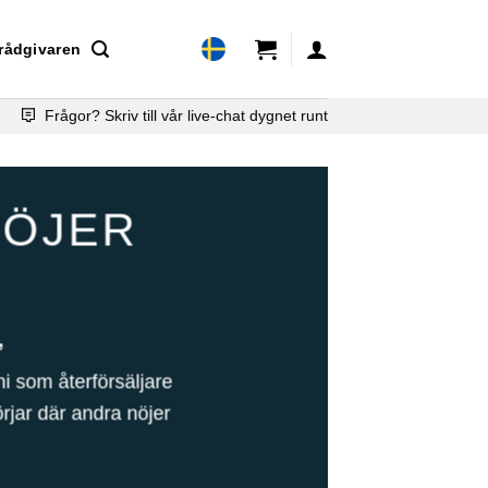
rådgivaren
Frågor? Skriv till vår live-chat dygnet runt
NÖJER
”
ni som återförsäljare
örjar där andra nöjer