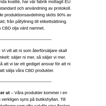
da kvalité, har vår fabrik mottagit EU
standard och användning av protokoll.
de produktionsavdelning sköts 90% av
; från påfyllning till etikettsättning.
n CBD olja värd namnet.
────────────────────
 Vi vill att ni som återförsäljare skall
kelt: säljer ni mer, så säljer vi mer.
 att vi tar ett gediget ansvar för att ni
att sälja våra CBD produkter.
────────────────────
ker ut
– Våra produkter kommer i en
verkligen syns på butikshyllan. Till