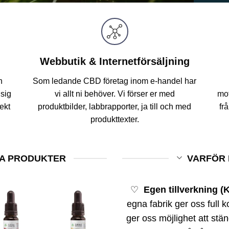
Webbutik & Internetförsäljning
n
Som ledande CBD företag inom e-handel har
sig
vi allt ni behöver. Vi förser er med
mot
rekt
produktbilder, labbrapporter, ja till och med
fr
produkttexter.
A PRODUKTER
VARFÖR 
♡
Egen tillverkning (K
egna fabrik ger oss full k
ger oss möjlighet att stä