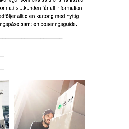
kollegor som ofta saluför sina flaskor
m att slutkunden får all information
följer alltid en kartong med nyttig
ringspåse samt en doseringsguide.
────────────────────