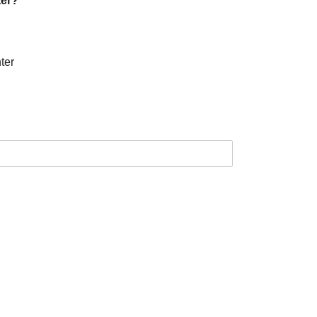
ter?
*
nter