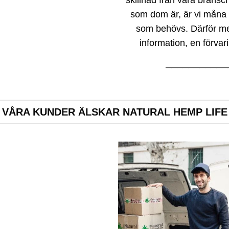
skillnad från våra bransch
som dom är, är vi måna o
som behövs. Därför med
information, en förva
───────────
VÅRA KUNDER ÄLSKAR NATURAL HEMP LIFE