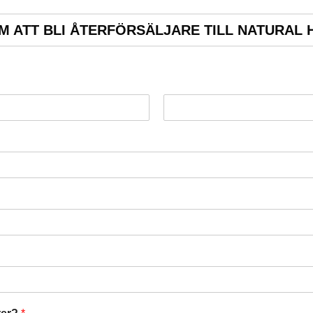
 ATT BLI ÅTERFÖRSÄLJARE TILL NATURAL 
S
i
s
t