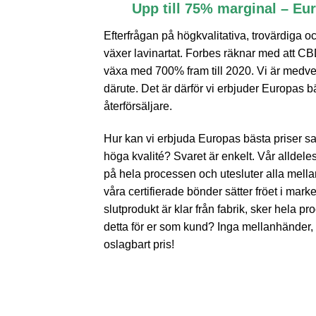
Upp till 75% marginal – Eu
Efterfrågan på högkvalitativa, trovärdiga 
växer lavinartat. Forbes räknar med att 
växa med 700% fram till 2020. Vi är medv
därute. Det är därför vi erbjuder Europas bä
återförsäljare.
Hur kan vi erbjuda Europas bästa priser sa
höga kvalité? Svaret är enkelt. Vår alldeles
på hela processen och utesluter alla mella
våra certifierade bönder sätter fröet i marken
slutprodukt är klar från fabrik, sker hela 
detta för er som kund? Inga mellanhänder, k
oslagbart pris!