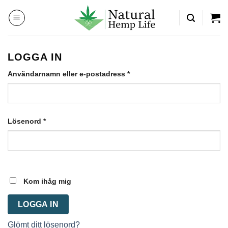
Skip
to
content
LOGGA IN
Obligatoriskt
Användarnamn eller e-postadress
*
Obligatoriskt
Lösenord
*
Kom ihåg mig
LOGGA IN
Glömt ditt lösenord?