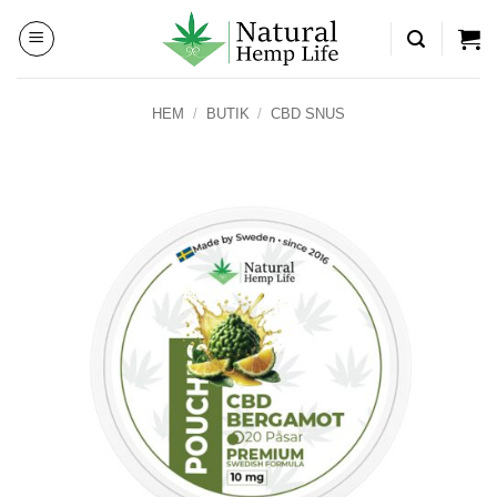
Skip
to
content
HEM
/
BUTIK
/
CBD SNUS