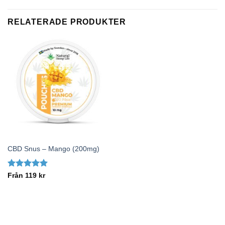
RELATERADE PRODUKTER
CBD Snus – Mango (200mg)
Betygsatt
5
Från
119
kr
av 5