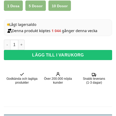
1 Dosa
5 Dosor
10 Dosor
Lågt lagersaldo
Denna produkt köptes
1 044
gånger denna vecka
CBD Snus - Bergmot (200mg) mängd
LÄGG TILL I VARUKORG
Godkända och lagliga
Över 200.000 nöjda
Snabb leverans
produkter
kunder
(1-3 dagar)