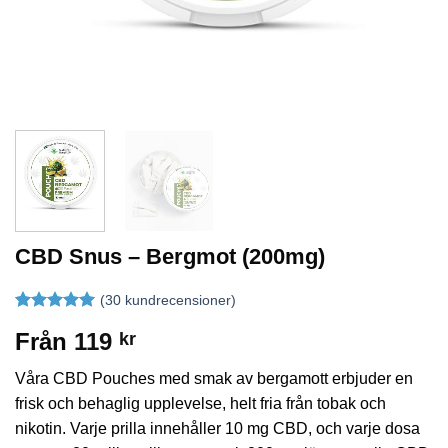
CBD Snus – Bergmot (200mg)
(
30
kundrecensioner)
Betygsatt
30
5
Från
119
kr
av 5
baserat på
kundrecensioner
Våra CBD Pouches med smak av bergamott erbjuder en
frisk och behaglig upplevelse, helt fria från tobak och
nikotin. Varje prilla innehåller 10 mg CBD, och varje dosa