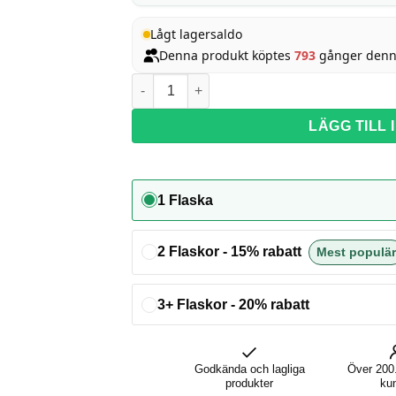
Lågt lagersaldo
Denna produkt köptes
793
gånger denn
Somni Droppar (CBD + Melatonin) mängd
LÄGG TILL
1 Flaska
2 Flaskor - 15% rabatt
3+ Flaskor - 20% rabatt
Godkända och lagliga
Över 200
produkter
ku