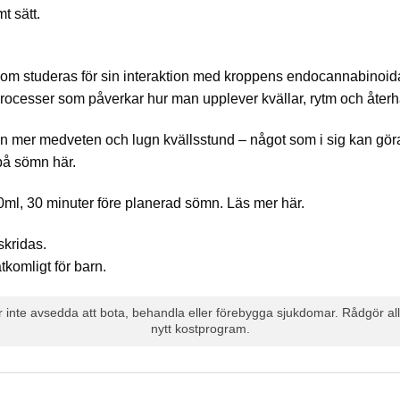
t sätt.
m studeras för sin interaktion med kroppens endocannabinoida s
processer som påverkar hur man upplever kvällar, rytm och åter
 mer medveten och lugn kvällsstund – något som i sig kan göra s
å sömn här.
0ml, 30 minuter före planerad sömn. Läs mer här.
kridas.
tkomligt för barn.
 inte avsedda att bota, behandla eller förebygga sjukdomar. Rådgör allt
nytt kostprogram.