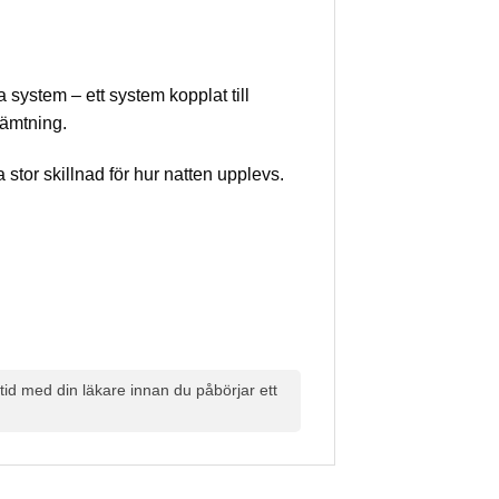
ystem – ett system kopplat till
hämtning.
tor skillnad för hur natten upplevs.
id med din läkare innan du påbörjar ett