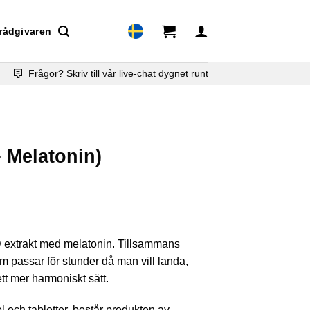
rådgivaren
Frågor? Skriv till vår live-chat dygnet runt
 Melatonin)
 extrakt med melatonin. Tillsammans
 passar för stunder då man vill landa,
tt mer harmoniskt sätt.
el och tabletter, består produkten av