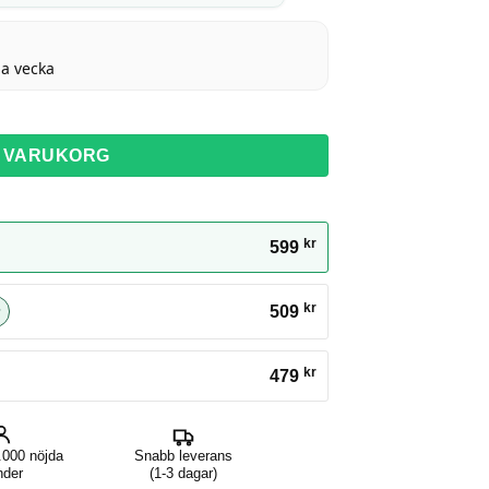
a vecka
 I VARUKORG
kr
599
kr
509
kr
479
.000 nöjda
Snabb leverans
nder
(1-3 dagar)