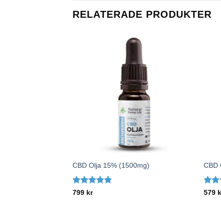
RELATERADE PRODUKTER
+
+
CBD Olja 15% (1500mg)
CBD 
Betygsatt
Betyg
799
kr
579
k
4.74
av 5
4.94