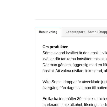
Beskrivning
Labbrapport | Somni Dropp
Om produkten
Sömn av god kvalitet är den enskilt v
kvällar där tankarna fortsätter trots at
Där man går och lägger sig med en käns
önskat. Att vakna utvilad, fokuserad, a
Våra Somni droppar är utvecklade just f
övergång från dagens tempo till nattens
En flaska innehåller 30 ml tinktur och
marknaden inte alkohol, lösningsmedel e