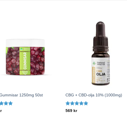
+
Gummisar 1250mg 50st
CBG + CBD-olja 10% (1000mg)
satt
Betygsatt
5
r
569
kr
av 5
av 5