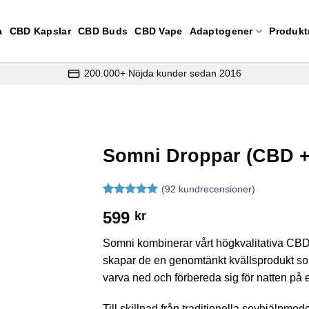
a
CBD Kapslar
CBD Buds
CBD Vape
Adaptogener
Produkt
200.000+ Nöjda kunder sedan 2016
Somni Droppar (CBD +
(
92
kundrecensioner)
Betygsatt
91
599
kr
4.99
av 5
baserat på
kundrecensioner
Somni kombinerar vårt högkvalitativa CBD
skapar de en genomtänkt kvällsprodukt som
varva ned och förbereda sig för natten på e
Till skillnad från traditionella sovhjälpmed