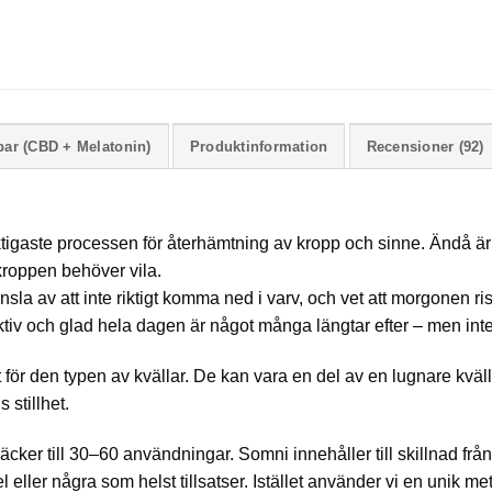
ar (CBD + Melatonin)
Produktinformation
Recensioner (92)
iktigaste processen för återhämtning av kropp och sinne. Ändå ä
t kroppen behöver vila.
la av att inte riktigt komma ned i varv, och vet att morgonen r
ktiv och glad hela dagen är något många längtar efter – men inte
ör den typen av kvällar. De kan vara en del av en lugnare kvälls
 stillhet.
 räcker till 30–60 användningar. Somni innehåller till skillnad f
ller några som helst tillsatser. Istället använder vi en unik me