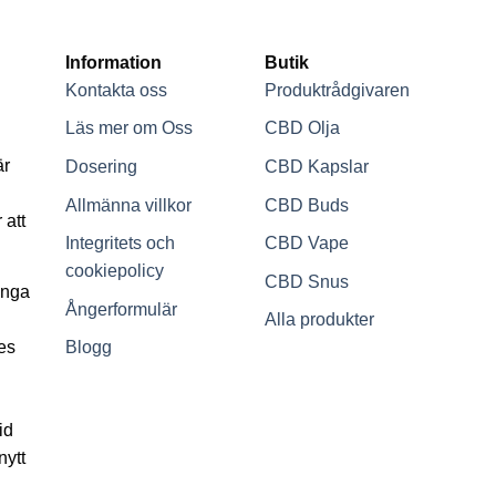
Information
Butik
Kontakta oss
Produktrådgivaren
Läs mer om Oss
CBD Olja
är
Dosering
CBD Kapslar
Allmänna villkor
CBD Buds
 att
Integritets och
CBD Vape
cookiepolicy
CBD Snus
inga
Ångerformulär
Alla produkter
ses
Blogg
id
nytt