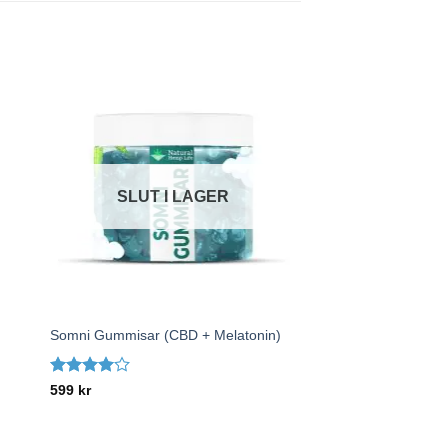
SLUT I LAGER
+
Somni Gummisar (CBD + Melatonin)
Betygsatt
599
kr
4
av 5