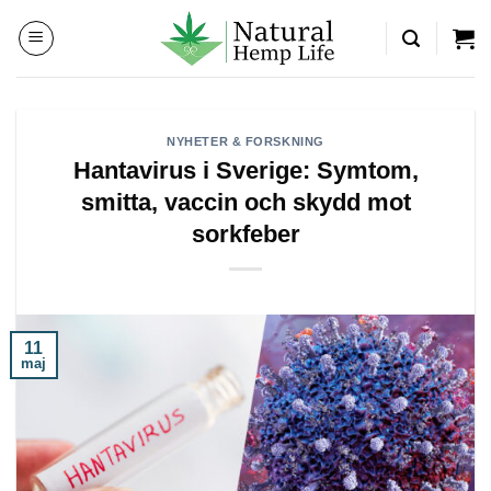
Skip
to
content
NYHETER & FORSKNING
Hantavirus i Sverige: Symtom,
smitta, vaccin och skydd mot
sorkfeber
11
maj