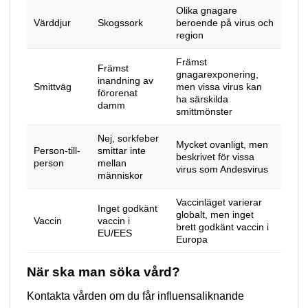
Olika gnagare
Värddjur
Skogssork
beroende på virus och
region
Främst
Främst
gnagarexponering,
inandning av
Smittväg
men vissa virus kan
förorenat
ha särskilda
damm
smittmönster
Nej, sorkfeber
Mycket ovanligt, men
Person-till-
smittar inte
beskrivet för vissa
person
mellan
virus som Andesvirus
människor
Vaccinläget varierar
Inget godkänt
globalt, men inget
Vaccin
vaccin i
brett godkänt vaccin i
EU/EES
Europa
När ska man söka vård?
Kontakta vården om du får influensaliknande