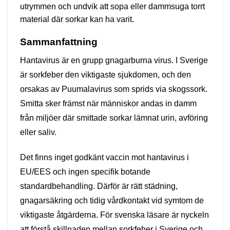
utrymmen och undvik att sopa eller dammsuga torrt
material där sorkar kan ha varit.
Sammanfattning
Hantavirus är en grupp gnagarburna virus. I Sverige
är sorkfeber den viktigaste sjukdomen, och den
orsakas av Puumalavirus som sprids via skogssork.
Smitta sker främst när människor andas in damm
från miljöer där smittade sorkar lämnat urin, avföring
eller saliv.
Det finns inget godkänt vaccin mot hantavirus i
EU/EES och ingen specifik botande
standardbehandling. Därför är rätt städning,
gnagarsäkring och tidig vårdkontakt vid symtom de
viktigaste åtgärderna. För svenska läsare är nyckeln
att förstå skillnaden mellan sorkfeber i Sverige och