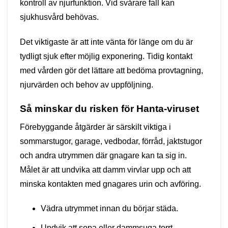
kontroll av njurfunktion. Vid svårare fall kan
sjukhusvård behövas.
Det viktigaste är att inte vänta för länge om du är
tydligt sjuk efter möjlig exponering. Tidig kontakt
med vården gör det lättare att bedöma provtagning,
njurvärden och behov av uppföljning.
Så minskar du risken för Hanta-viruset
Förebyggande åtgärder är särskilt viktiga i
sommarstugor, garage, vedbodar, förråd, jaktstugor
och andra utrymmen där gnagare kan ta sig in.
Målet är att undvika att damm virvlar upp och att
minska kontakten med gnagares urin och avföring.
Vädra utrymmet innan du börjar städa.
Undvik att sopa eller dammsuga torrt