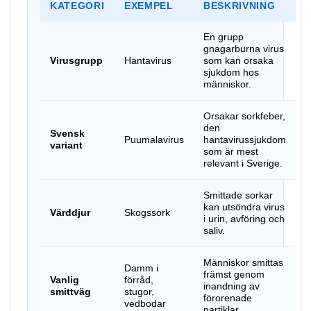
KATEGORI
EXEMPEL
BESKRIVNING
En grupp
gnagarburna virus
Virusgrupp
Hantavirus
som kan orsaka
sjukdom hos
människor.
Orsakar sorkfeber,
den
Svensk
Puumalavirus
hantavirussjukdom
variant
som är mest
relevant i Sverige.
Smittade sorkar
kan utsöndra virus
Värddjur
Skogssork
i urin, avföring och
saliv.
Människor smittas
Damm i
främst genom
Vanlig
förråd,
inandning av
smittväg
stugor,
förorenade
vedbodar
partiklar.