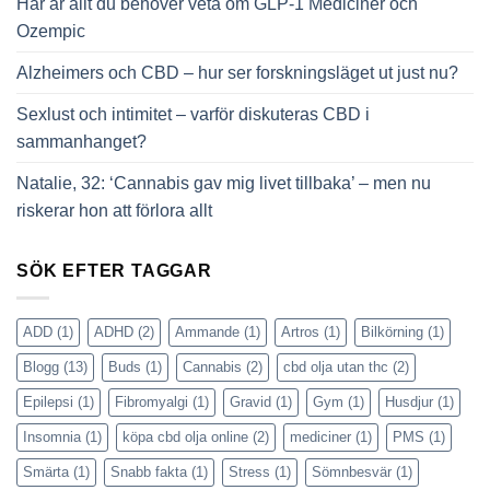
Här är allt du behöver veta om GLP-1 Mediciner och
Ozempic
Alzheimers och CBD – hur ser forskningsläget ut just nu?
Sexlust och intimitet – varför diskuteras CBD i
sammanhanget?
Natalie, 32: ‘Cannabis gav mig livet tillbaka’ – men nu
riskerar hon att förlora allt
SÖK EFTER TAGGAR
ADD
(1)
ADHD
(2)
Ammande
(1)
Artros
(1)
Bilkörning
(1)
Blogg
(13)
Buds
(1)
Cannabis
(2)
cbd olja utan thc
(2)
Epilepsi
(1)
Fibromyalgi
(1)
Gravid
(1)
Gym
(1)
Husdjur
(1)
Insomnia
(1)
köpa cbd olja online
(2)
mediciner
(1)
PMS
(1)
Smärta
(1)
Snabb fakta
(1)
Stress
(1)
Sömnbesvär
(1)