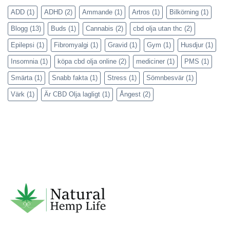
ADD
(1)
ADHD
(2)
Ammande
(1)
Artros
(1)
Bilkörning
(1)
Blogg
(13)
Buds
(1)
Cannabis
(2)
cbd olja utan thc
(2)
Epilepsi
(1)
Fibromyalgi
(1)
Gravid
(1)
Gym
(1)
Husdjur
(1)
Insomnia
(1)
köpa cbd olja online
(2)
mediciner
(1)
PMS
(1)
Smärta
(1)
Snabb fakta
(1)
Stress
(1)
Sömnbesvär
(1)
Värk
(1)
Är CBD Olja lagligt
(1)
Ångest
(2)